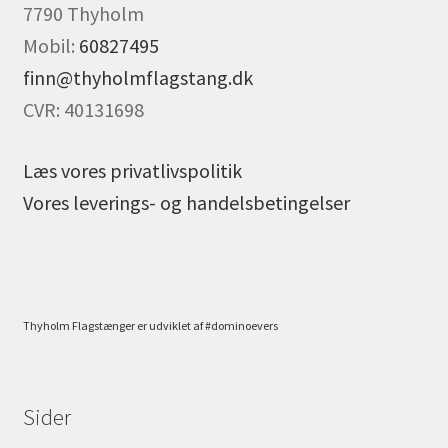
7790 Thyholm
Mobil:
60827495
finn@thyholmflagstang.dk
CVR: 40131698
Læs vores privatlivspolitik
Vores leverings- og handelsbetingelser
Thyholm Flagstænger er udviklet af #dominoevers
Sider