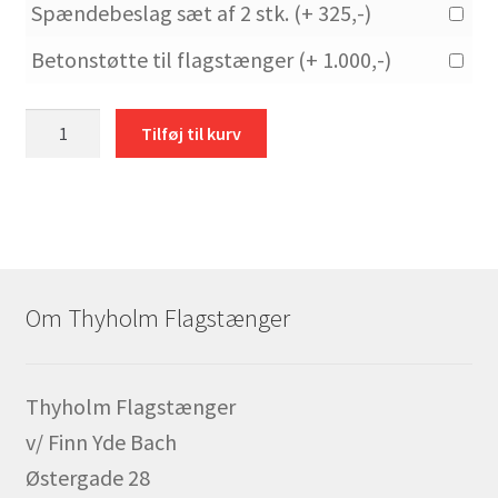
Spændebeslag sæt af 2 stk. (+ 325,-)
Betonstøtte til flagstænger (+ 1.000,-)
Glasfiber
Tilføj til kurv
6
meter
flagstang
til
montering
på
Om Thyholm Flagstænger
støtte
antal
Thyholm Flagstænger
v/ Finn Yde Bach
Østergade 28