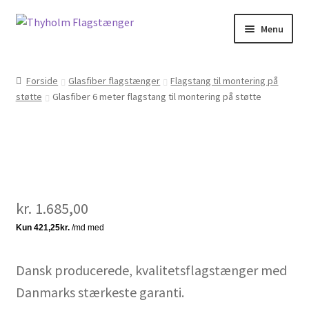
Spring
Spring
Menu
til
til
navigation
indhold
Forside
Forside
Glasfiber flagstænger
Flagstang til montering på
støtte
Glasfiber 6 meter flagstang til montering på støtte
Kasse
Kurv
Leverings- og handelsbetingelser
kr.
1.685,00
Min Konto
Privatlivspolitik
Dansk producerede, kvalitetsflagstænger med
Shop
Danmarks stærkeste garanti.