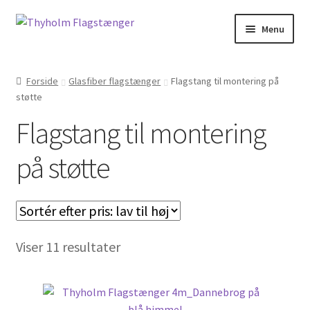
Spring
Spring
Menu
til
til
navigation
indhold
Forside
Forside
Glasfiber flagstænger
Flagstang til montering på
støtte
Kasse
Flagstang til montering
Kurv
på støtte
Leverings- og handelsbetingelser
Min Konto
Sorteret
Privatlivspolitik
Viser 11 resultater
efter
Shop
pris: