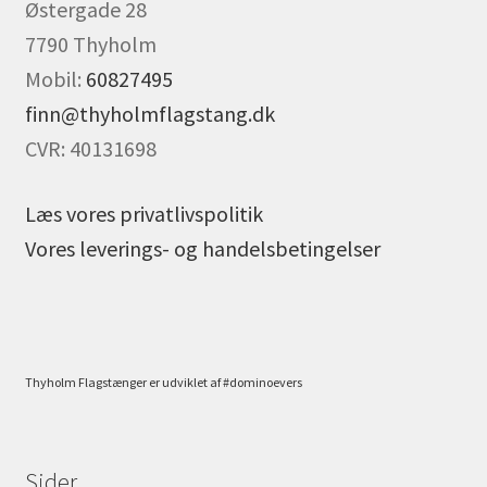
Østergade 28
7790 Thyholm
Mobil:
60827495
finn@thyholmflagstang.dk
CVR: 40131698
Læs vores privatlivspolitik
Vores leverings- og handelsbetingelser
Thyholm Flagstænger er udviklet af #dominoevers
Sider