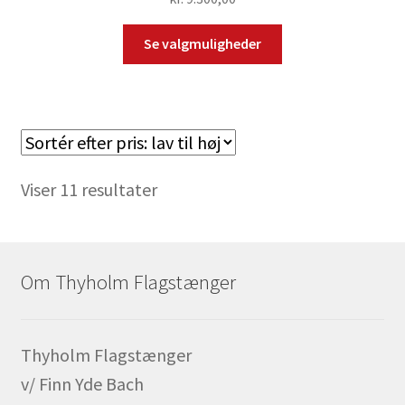
Se valgmuligheder
Sorteret
Viser 11 resultater
efter
pris:
lav
Om Thyholm Flagstænger
til
høj
Thyholm Flagstænger
v/ Finn Yde Bach