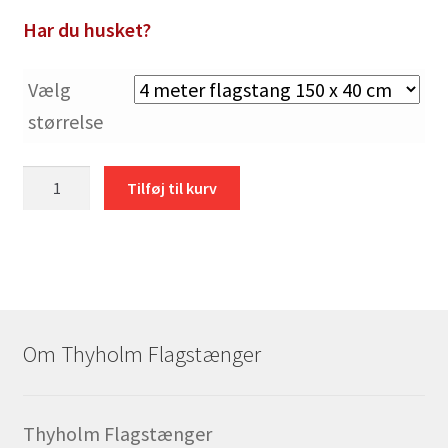
Vælg
størrelse
Dannebrogsstander
Tilføj til kurv
i
gaveæske
antal
Om Thyholm Flagstænger
Thyholm Flagstænger