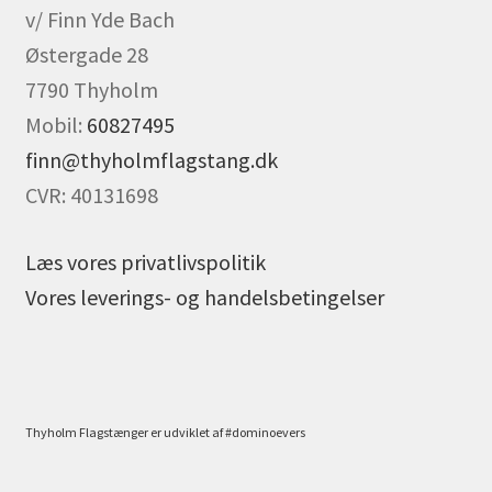
v/ Finn Yde Bach
Østergade 28
7790 Thyholm
Mobil:
60827495
finn@thyholmflagstang.dk
CVR: 40131698
Læs vores privatlivspolitik
Vores leverings- og handelsbetingelser
Thyholm Flagstænger er udviklet af #dominoevers