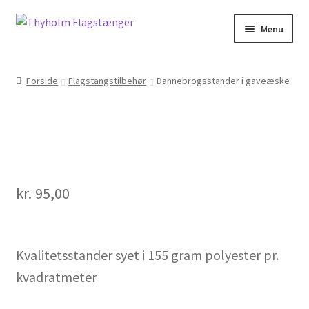
Spring
Spring
Menu
til
til
navigation
indhold
Forside
Forside
Flagstangstilbehør
Dannebrogsstander i gaveæske
Kasse
Kurv
Leverings- og handelsbetingelser
kr.
95,00
Min Konto
Privatlivspolitik
Kvalitetsstander syet i 155 gram polyester pr.
kvadratmeter
Shop