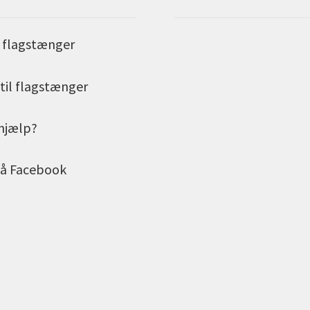
r flagstænger
til flagstænger
 hjælp?
på Facebook