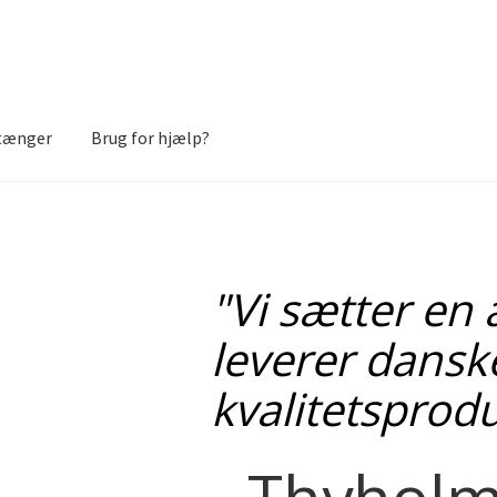
stænger
Brug for hjælp?
onto
Privatlivspolitik
Shop
"Vi sætter en 
leverer dansk
kvalitetsproduk
- Thyhol