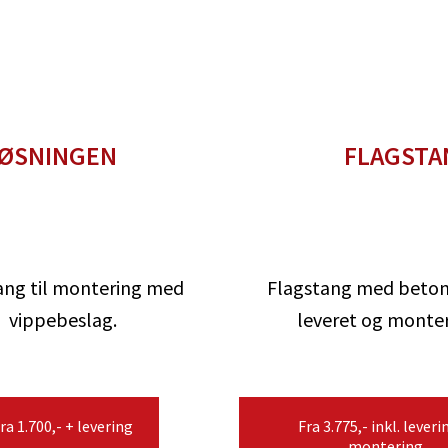
LØSNINGEN
FLAGSTA
ang til montering med
Flagstang med beton
vippebeslag.
leveret og monter
ra 1.700,- + levering
Fra 3.775,- inkl. leveri
montering