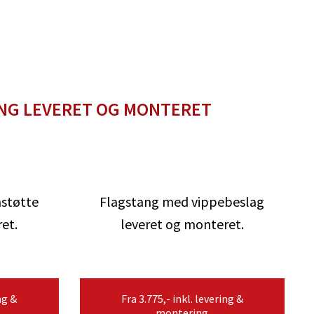
NG LEVERET OG MONTERET
støtte
Flagstang med vippebeslag
et.
leveret og monteret.
ng &
Fra 3.775,- inkl. levering &
montering