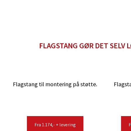
FLAGSTANG GØR DET SELV 
Flagstang til montering på støtte.
Flagst
Fra 1.174,- + levering
F