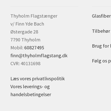
Thyholm Flagstænger
Glasfibe
v/ Finn Yde Bach
Tilbehør 
Østergade 28
7790 Thyholm
Brug for
Mobil:
60827495
finn@thyholmflagstang.dk
Følg os 
CVR: 40131698
Læs vores privatlivspolitik
Vores leverings- og
handelsbetingelser