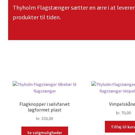
Thyholm Flagstænger sætter en ære i at leverer
produkter til tiden.
Flagknopper i sølvfarvet
Vimpelskån
løgformet plast
kr.
70,00
kr.
320,00
Tilføj til kur
Se valgmuligheder