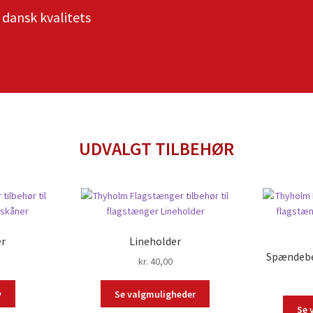
 dansk kvalitets
UDVALGT TILBEHØR
er
Lineholder
Spændebe
kr.
40,00
v
Se valgmuligheder
Se 