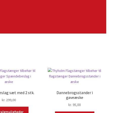
slag sæt med 2 stk.
Dannebrogsstander i
gaveæske
kr.
299,00
kr.
95,00
valgmuligheder