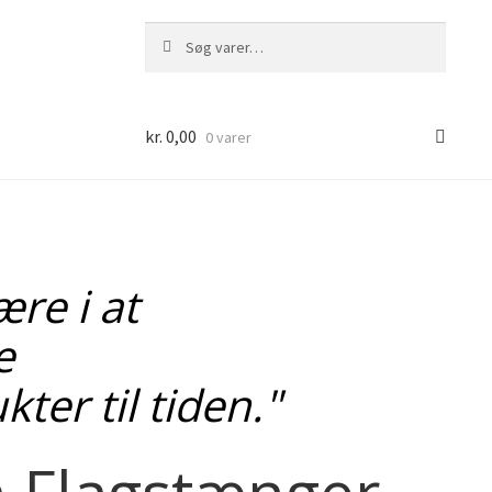
Søg
Søg
efter:
kr.
0,00
0 varer
ære i at
e
ter til tiden."
m Flagstænger